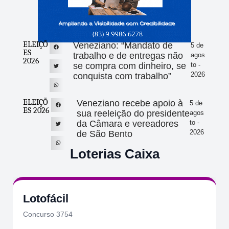
ELEIÇÕ
Veneziano: “Mandato de
5 de
ES
trabalho e de entregas não
agos
2026
se compra com dinheiro, se
to -
2026
conquista com trabalho”
ELEIÇÕ
Veneziano recebe apoio à
5 de
ES 2026
sua reeleição do presidente
agos
da Câmara e vereadores
to -
2026
de São Bento
Loterias Caixa
Lotofácil
Concurso 3754