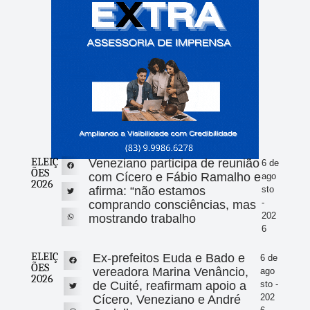
ELEIÇ
Veneziano participa de reunião
6 de
ÕES
com Cícero e Fábio Ramalho e
ago
2026
afirma: “não estamos
sto
-
comprando consciências, mas
202
mostrando trabalho
6
ELEIÇ
Ex-prefeitos Euda e Bado e
6 de
ÕES
vereadora Marina Venâncio,
ago
2026
de Cuité, reafirmam apoio a
sto -
202
Cícero, Veneziano e André