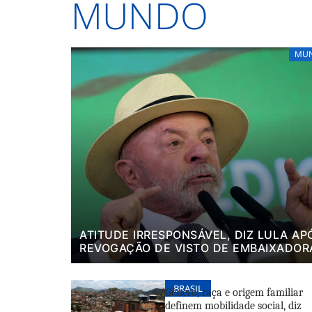
MUNDO
MU
ATITUDE IRRESPONSÁVEL, DIZ LULA AP
REVOGAÇÃO DE VISTO DE EMBAIXADOR
BRASIL
Gênero, raça e origem familiar
definem mobilidade social, diz