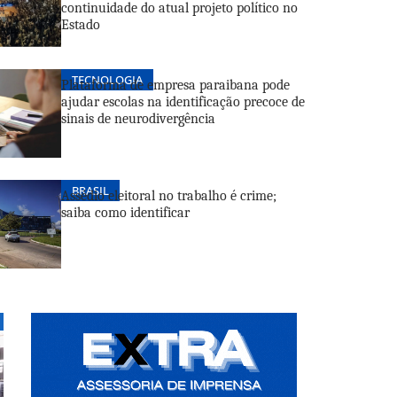
continuidade do atual projeto político no
Estado
TECNOLOGIA
Plataforma de empresa paraibana pode
ajudar escolas na identificação precoce de
sinais de neurodivergência
BRASIL
Assédio eleitoral no trabalho é crime;
 ‘PASSOS NA CIDADE’ PROMOVE INCLUSÃO SOCIAL E 
saiba como identificar
 EM SAÚDE MENTAL POR MEIO DA CORRIDA
e 2026