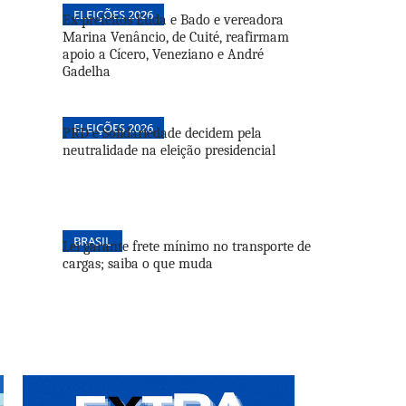
ELEIÇÕES 2026
Ex-prefeitos Euda e Bado e vereadora
Marina Venâncio, de Cuité, reafirmam
apoio a Cícero, Veneziano e André
Gadelha
ELEIÇÕES 2026
PRD e Solidariedade decidem pela
neutralidade na eleição presidencial
BRASIL
Lei garante frete mínimo no transporte de
cargas; saiba o que muda