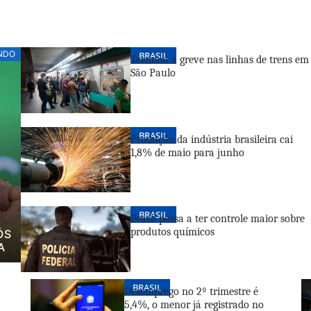
NDO
BRASIL
Termina a greve nas linhas de trens em
São Paulo
BRASIL
Produção da indústria brasileira cai
1,8% de maio para junho
BRASIL
Brasil passa a ter controle maior sobre
produtos químicos
ÓS
A
BRASIL
Desemprego no 2º trimestre é
5,4%, o menor já registrado no